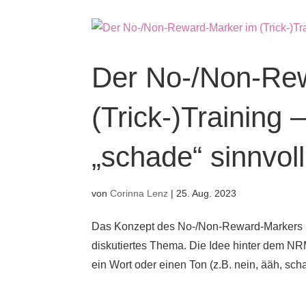
Der No-/Non-Re
(Trick-)Training –
„schade“ sinnvol
von
Corinna Lenz
|
25. Aug. 2023
Das Konzept des No-/Non-Reward-Markers (N
diskutiertes Thema. Die Idee hinter dem NRM
ein Wort oder einen Ton (z.B. nein, ääh, scha